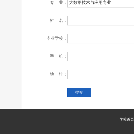
专 业：
姓 名：
毕业学校：
手 机：
地 址：
学校首页