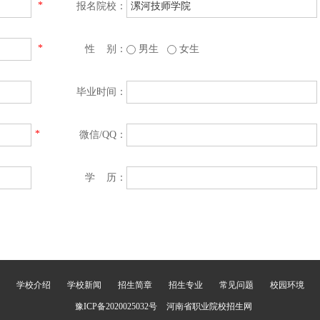
*
报名院校：
*
性 别：
男生
女生
毕业时间：
*
微信/QQ：
学 历：
学校介绍
学校新闻
招生简章
招生专业
常见问题
校园环境
豫ICP备2020025032号
河南省职业院校招生网